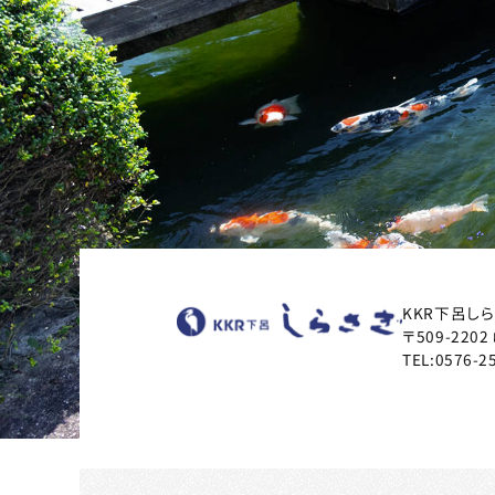
KKR下呂し
〒509-2202
TEL:
0576-2