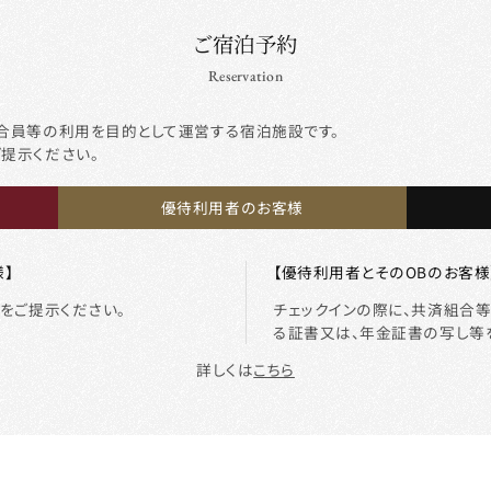
ご宿泊予約
Reservation
合員等の利用を目的として運営する宿泊施設です。
ご提示ください。
優待利用者のお客様
】
【優待利用者とそのOBのお客様
をご提示ください。
チェックインの際に、共済組合
る証書又は、年金証書の写し等
詳しくは
こちら