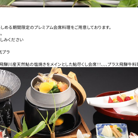
楽しめる期間限定のプレミアム会席料理をご用意しております。
。
しみください
気プラ
ン！
をメインとした鮎尽くし会席！！、、、
プラス飛騨牛料