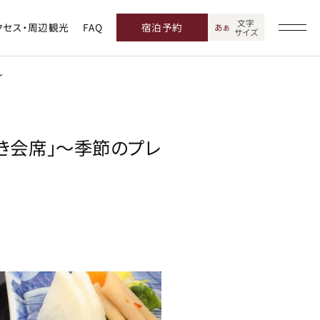
文字
クセス・周辺観光
FAQ
宿泊予約
あ
あ
サイズ
～
焼き会席」～季節のプレ