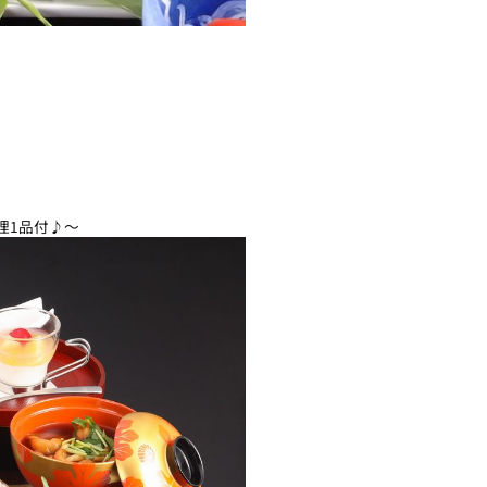
！
理1品付♪～